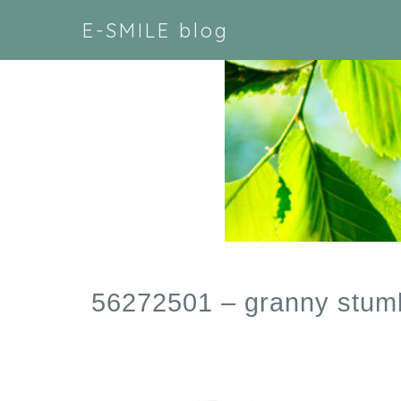
E-SMILE blog
56272501 – granny stum