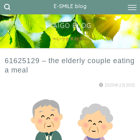
E-SMILE blog
KAIGO BLOG
〜いつも笑顔で〜
61625129 – the elderly couple eating
a meal
2020年2月20日