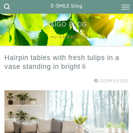
E-SMILE blog
KAIGO BLOG
〜いつも笑顔で〜
Hairpin tables with fresh tulips in a
vase standing in bright li
2020年5月30日