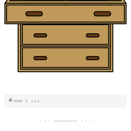
HOME
たんす