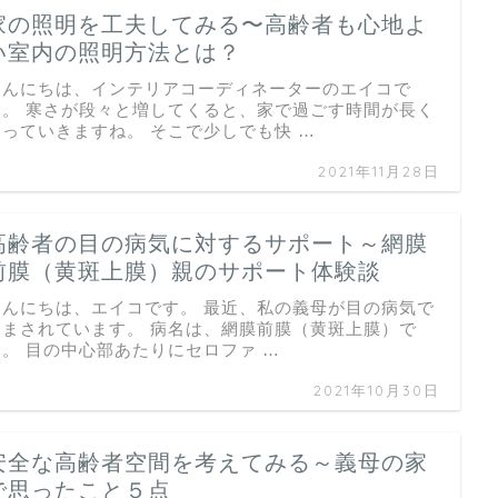
家の照明を工夫してみる〜高齢者も心地よ
い室内の照明方法とは？
こんにちは、インテリアコーディネーターのエイコで
す。 寒さが段々と増してくると、家で過ごす時間が長く
なっていきますね。 そこで少しでも快 …
2021年11月28日
高齢者の目の病気に対するサポート～網膜
前膜（黄斑上膜）親のサポート体験談
こんにちは、エイコです。 最近、私の義母が目の病気で
悩まされています。 病名は、網膜前膜（黄斑上膜）で
す。 目の中心部あたりにセロファ …
2021年10月30日
安全な高齢者空間を考えてみる～義母の家
で思ったこと５点